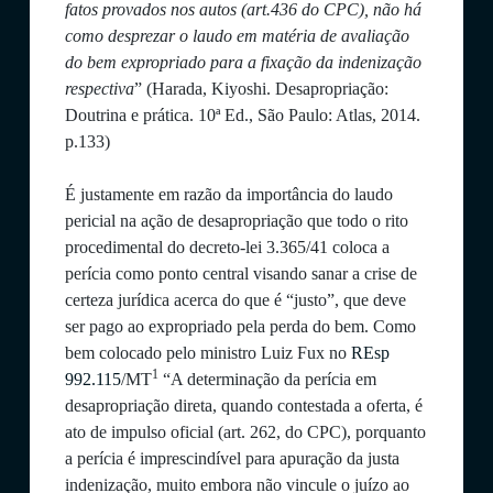
fatos provados nos autos (art.436 do CPC), não há
como desprezar o laudo em matéria de avaliação
do bem expropriado para a fixação da indenização
respectiva
” (Harada, Kiyoshi. Desapropriação:
Doutrina e prática. 10ª Ed., São Paulo: Atlas, 2014.
p.133)
É justamente em razão da importância do laudo
pericial na ação de desapropriação que todo o rito
procedimental do decreto-lei 3.365/41 coloca a
perícia como ponto central visando sanar a crise de
certeza jurídica acerca do que é “justo”, que deve
ser pago ao expropriado pela perda do bem. Como
bem colocado pelo ministro Luiz Fux no
REsp
1
992.115
/MT
“A determinação da perícia em
desapropriação direta, quando contestada a oferta, é
ato de impulso oficial (art. 262, do CPC), porquanto
a perícia é imprescindível para apuração da justa
indenização, muito embora não vincule o juízo ao